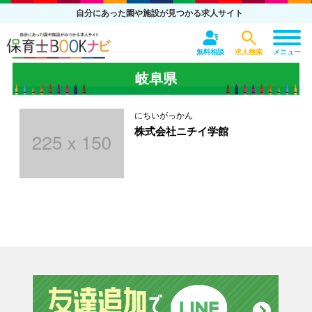
自分にあった園や施設が見つかる求人サイト
無料相談
求人検索
メニュー
岐阜県
にちいがっかん
株式会社ニチイ学館
友達追