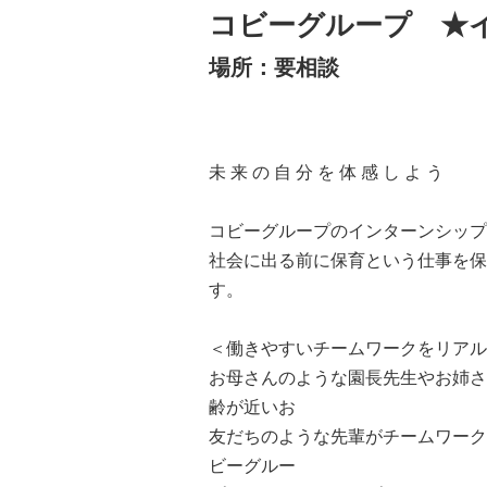
コビーグループ ★
場所：要相談
未 来 の 自 分 を 体 感 し よ う
コビーグループのインターンシップ
社会に出る前に保育という仕事を保
す。
＜働きやすいチームワークをリアル
お母さんのような園長先生やお姉さ
齢が近いお
友だちのような先輩がチームワーク
ビーグルー