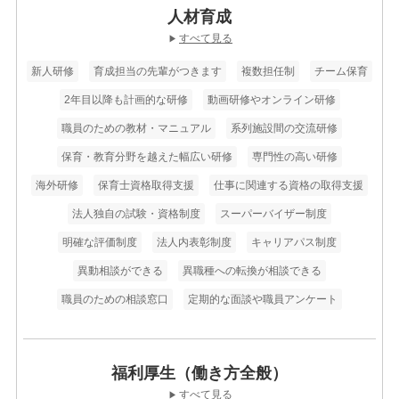
人材育成
すべて見る
▶
新人研修
育成担当の先輩がつきます
複数担任制
チーム保育
2年目以降も計画的な研修
動画研修やオンライン研修
職員のための教材・マニュアル
系列施設間の交流研修
保育・教育分野を越えた幅広い研修
専門性の高い研修
海外研修
保育士資格取得支援
仕事に関連する資格の取得支援
法人独自の試験・資格制度
スーパーバイザー制度
明確な評価制度
法人内表彰制度
キャリアパス制度
異動相談ができる
異職種への転換が相談できる
職員のための相談窓口
定期的な面談や職員アンケート
福利厚生（働き方全般）
すべて見る
▶