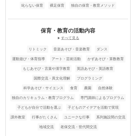
叱らない保育
裸足保育
独自の保育・教育メソッド
保育・教育の活動内容
すべて見る
▶
リトミック
音楽あそび・音楽教育
ダンス
運動遊び・体育指導
アート・芸術活動
かずあそび・算数教育
もじあそび・言葉や漢字教育
英語あそび・英語教育
国際交流・異文化理解
プログラミング
科学あそび・サイエンス
食育
農園
自然体験
独自のカリキュラム・教育プログラム
専門講師によるプログラム
子どもが自分で活動を選ぶ
子どものアイデアを活動で実現
課外教室
行事がたくさん
ユニークな行事
系列施設間の交流
地域交流
老保交流・世代間交流