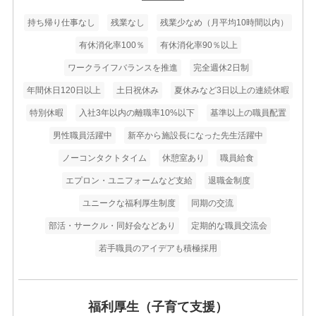
持ち帰り仕事なし
残業なし
残業少なめ（月平均10時間以内）
有休消化率100％
有休消化率90％以上
ワークライフバランスを推進
完全週休2日制
年間休日120日以上
土日祝休み
夏休みなど3日以上の連続休暇
特別休暇
入社3年以内の離職率10%以下
基準以上の職員配置
男性職員活躍中
新卒から施設長になった先生活躍中
ノーコンタクトタイム
休憩室あり
職員給食
エプロン・ユニフォームなど支給
退職金制度
ユニークな福利厚生制度
同期の交流
部活・サークル・同好会などあり
定期的な職員交流会
若手職員のアイデアも積極採用
福利厚生（子育て支援）