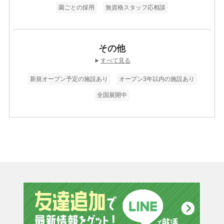
園ごとの採用
無資格スタッフ応相談
その他
すべて見る
▶
新規オープン予定の施設あり
オープン3年以内の施設あり
全国展開中
友達追