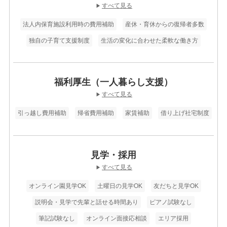
すべて見る
▶
法人内保育施設利用時の費用補助
産休・育休からの復帰者多数
独自の子育て支援制度
生活の変化に合わせた柔軟な働き方
福利厚生（一人暮らし支援）
すべて見る
▶
引っ越し費用補助
帰省費用補助
家賃補助
借り上げ社宅制度
見学・採用
すべて見る
▶
オンライン園見学OK
土曜日の見学OK
友だちと見学OK
説明会・見学で先輩と話せる時間あり
ピアノ試験なし
筆記試験なし
オンライン面接応相談
エリア採用