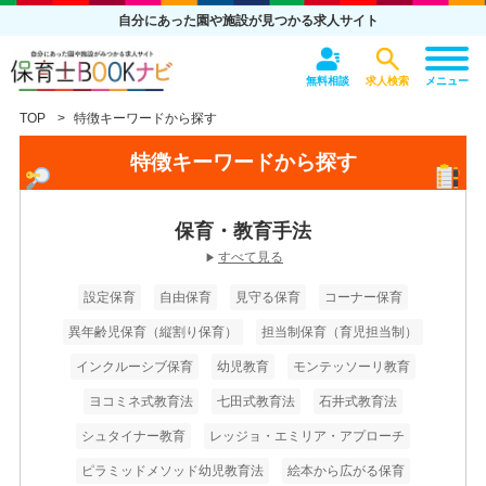
自分にあった園や施設が見つかる求人サイト
無料相談
求人検索
メニュー
TOP
特徴キーワードから探す
特徴キーワードから探す
保育・教育手法
すべて見る
▶
設定保育
自由保育
見守る保育
コーナー保育
異年齢児保育（縦割り保育）
担当制保育（育児担当制）
インクルーシブ保育
幼児教育
モンテッソーリ教育
ヨコミネ式教育法
七田式教育法
石井式教育法
シュタイナー教育
レッジョ・エミリア・アプローチ
ピラミッドメソッド幼児教育法
絵本から広がる保育