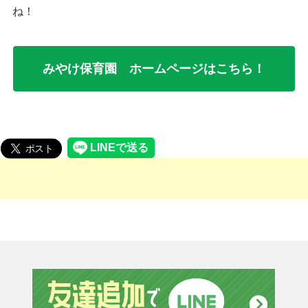
ね！
みやけ保育園 ホームページはこちら！
友達追