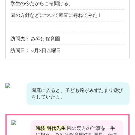
学生の今だからこそ聞ける、
園の方針などについて率直に尋ねてみた！
訪問先： みやけ保育園
訪問日： ○月×日△曜日
園庭に入ると、子ども達がみずたまり遊び
をしていたよ。
時枝 明代先生
園の裏方の仕事を一手
に担う、みやけ保育園の副園長。仕事