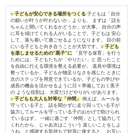
○ 子どもが安心できる場所をつくる
子どもは「自分
の願いが叶うか叶わないか」よりも、 まずは「話を
ちゃんと聞いてくれるかどうか」が大事。 自分の声
に耳を傾けてくれる人がいることで、子どもは 安心
して、落ち着いて過ごせるようになります。 目の前
にいる子どもと向き合うことが大切です。
○ 子ども
を楽しませるための”黒子“に
「見守る保育」を行う
ためには、子どもたちが「やりたい」と 思ったこと
を自由に行える環境を整える必要が。 道具や環境は
整っているか、子どもが物足りなさを感じた ときに
次のステップを用意できているか。子どもの学びや
成長の機会を活かせるように日々準備しておく黒子
の ような役割は、大変だけどやりがいがあります。
○ 子どもも大人も対等な「仲間」
例えば、ルールを
守っている子と、話を聞かずに走り回っている子が
協力してルールを守っている子のおかげで助けられ
ているはず。 一緒に過ごす「仲間」として協力して
くれたから、じゃあ次はこういう 楽しいことをしよ
うね、と感謝する気持ちで対等に接すると、 お互い