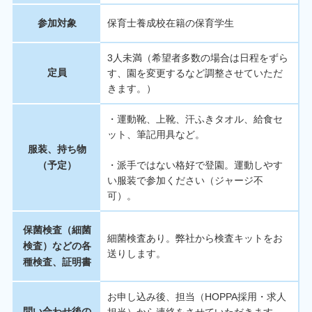
参加対象
保育士養成校在籍の保育学生
3人未満（希望者多数の場合は日程をずら
定員
す、園を変更するなど調整させていただ
きます。）
・運動靴、上靴、汗ふきタオル、給食セ
ット、筆記用具など。
服装、持ち物
（予定）
・派手ではない格好で登園。運動しやす
い服装で参加ください（ジャージ不
可）。
保菌検査（細菌
細菌検査あり。弊社から検査キットをお
検査）などの各
送りします。
種検査、証明書
お申し込み後、担当（HOPPA採用・求人
問い合わせ後の
担当）から連絡をさせていただきます。