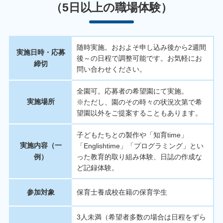
（5日以上の職場体験）
随時実施。おおよそ申し込み後から2週間
実施日時・応募
後～の日程で調整可能です。お気軽にお
締切
問い合わせください。
全園可。応募者の希望園にて実施。
実施場所
※ただし、園のその時々の状況次第で希
望園以外をご提案することもあります。
子どもたちとの製作や「知育time」
実施内容（一
「Englishtime」「プログラミング」とい
例）
った教育的取り組み体験、日誌の作成な
ど記録体験。
参加対象
保育士養成校在籍の保育学生
3人未満（希望者多数の場合は日程をずら