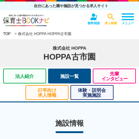
自分にあった園や施設が見つかる求人サイト
無料相談
求人検索
メニュー
TOP
株式会社 HOPPA HOPPA古市園
株式会社 HOPPA
HOPPA古市園
先輩
法人紹介
施設一覧
インタビュー
27卒向け
体験・説明会
求人情報
実施施設
施設情報