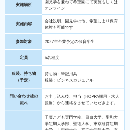
園見学を兼ねて希望園にて実施もしくは
実施場所
オンライン
会社説明、園見学の他、希望により保育
実施内容
体験も可能です
参加対象
2027年卒業予定の保育学生
定員
5名程度
服装、持ち物
持ち物：筆記用具
（予定）
服装：ビジネスカジュアル
問い合わせ後の
お申し込み後、担当（HOPPA採用・求人
流れ
担当）から連絡をさせていただきます。
千葉こども専門学校、目白大学、聖和大
学短期大学部、聖徳大学、東京経営短期
大学、志學館大学、平安女学院大学、京