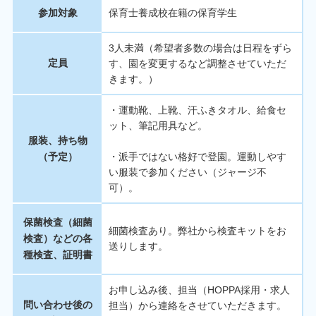
参加対象
保育士養成校在籍の保育学生
3人未満（希望者多数の場合は日程をずら
定員
す、園を変更するなど調整させていただ
きます。）
・運動靴、上靴、汗ふきタオル、給食セ
ット、筆記用具など。
服装、持ち物
（予定）
・派手ではない格好で登園。運動しやす
い服装で参加ください（ジャージ不
可）。
保菌検査（細菌
細菌検査あり。弊社から検査キットをお
検査）などの各
送りします。
種検査、証明書
お申し込み後、担当（HOPPA採用・求人
問い合わせ後の
担当）から連絡をさせていただきます。