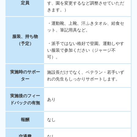
定員
す、園を変更するなど調整させていただ
きます。）
・運動靴、上靴、汗ふきタオル、給食セ
ット、筆記用具など。
服装、持ち物
（予定）
・派手ではない格好で登園。運動しやす
い服装で参加ください（ジャージ不
可）。
実施時のサポー
施設長だけでなく、ベテラン・若手いず
ター
れの先生もしっかりサポートします。
実施後のフィー
あり
ドバックの有無
報酬
なし
交通費
なし