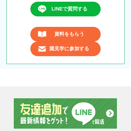
LINEで質問する
資料をもらう
園見学に参加する
友達追