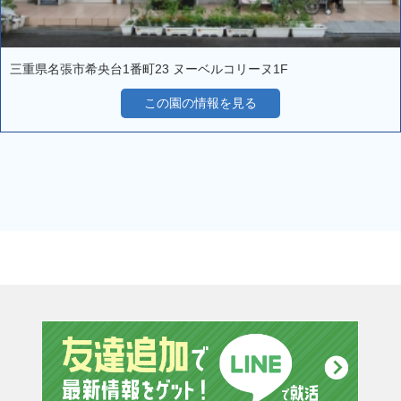
三重県名張市希央台1番町23 ヌーベルコリーヌ1F
この園の情報を見る
友達追