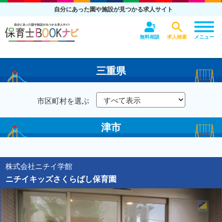
自分にあった園や施設が見つかる求人サイト
無料相談
求人検索
メニュー
三重県
市区町村を選ぶ
津市
株式会社ニチイ学館
ニチイキッズさくらばし保育園