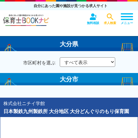
自分にあった園や施設が見つかる求人サイト
無料相談
求人検索
メニュー
大分県
市区町村を選ぶ
大分市
株式会社ニチイ学館
日本製鉄九州製鉄所 大分地区 大分どんぐりのもり保育園