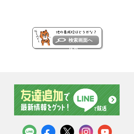
検索画面へ
戻る
友達追
LINE
facebook
X
instagram
youtube