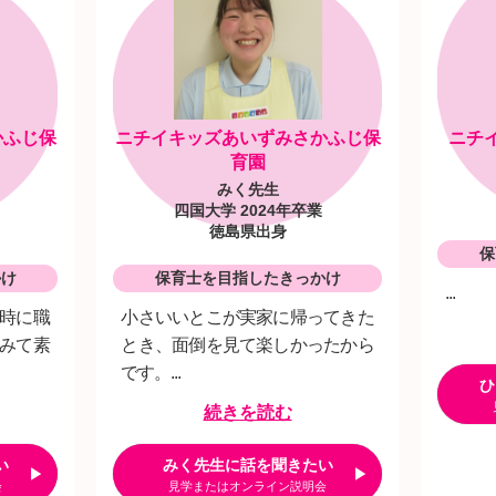
かふじ保
ニチイキッズあいずみさかふじ保
ニチ
育園
みく先生
四国大学 2024年卒業
徳島県出身
保
かけ
保育士を目指したきっかけ
...
時に職
小さいいとこが実家に帰ってきた
みて素
とき、面倒を見て楽しかったから
です。...
ひ
続きを読む
い
みく先生に話を聞きたい
会
見学またはオンライン説明会