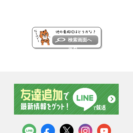
検索画面へ
戻る
友達追
LINE
facebook
X
instagram
youtube