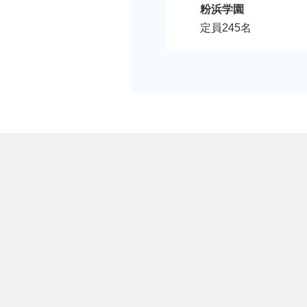
粉浜学園
定員245名
無料相談
資料請求
電話
(法人直通)
見学申込