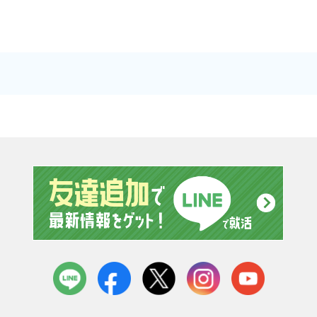
友達追
LINE
facebook
X
instagram
youtube