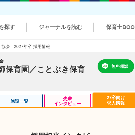
を探す
ジャーナルを読む
保育士BO
会 - 2027年卒 採用情報
会
無料相談
師保育園／ことぶき保育
27卒向け
先輩
施設一覧
求人情報
インタビュー