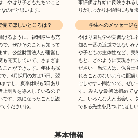
は、やはり子どもたちのこと
事評価は昇給に反映される
そなのだと思います。
りがしっかりお給料にも反
で見てほしいところは？
学生へのメッセージを
働けるように、福利厚生も充
やはり園見学や実習などに
ので、ぜひそのことも知って
知る一番の近道ではないか
ます。公益財団法人が運営し
や子どもの主体性など、実
度も充実していて、さまざま
もと、どのように実現され
ることができます。年休も採
ださい。当法人は、保育士
で、4月採用の方は15日、翌
れることのないように配慮
れますし、夏季休暇も5日あり
ごしやすい園なので、ぜひ
借上制度を導入しているので
す。みんな最初は初めて
いです。気になったことは説
ん。いろんな人と出会い、
いてくださいね。
できる先生を見つけてほし
基本情報