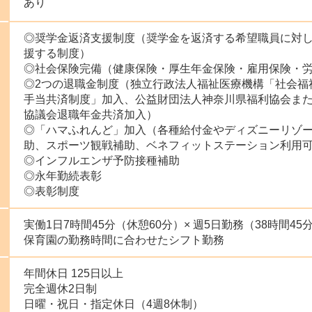
あり
◎奨学金返済支援制度（奨学金を返済する希望職員に対
援する制度）
◎社会保険完備（健康保険・厚生年金保険・雇用保険・
◎2つの退職金制度（独立行政法人福祉医療機構「社会福
手当共済制度」加入、公益財団法人神奈川県福利協会ま
協議会退職年金共済加入）
◎「ハマふれんど」加入（各種給付金やディズニーリゾ
助、スポーツ観戦補助、ベネフィットステーション利用
◎インフルエンザ予防接種補助
◎永年勤続表彰
◎表彰制度
実働1日7時間45分（休憩60分）× 週5日勤務（38時間45
保育園の勤務時間に合わせたシフト勤務
年間休日 125日以上
完全週休2日制
日曜・祝日・指定休日（4週8休制）