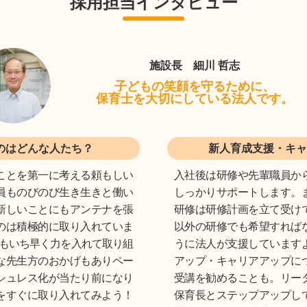
採用担当インタビュー
施設長 細川 哲志
子どもの笑顔を守るために、
保育士を大切にしている法人です。
のはどんな人たち？
新人育成支援・キャ
ことを第一に考える頼もしい
入社後は研修や先輩職員か
員ものびのび生き生きと働い
しっかりサポートします。
新しいことにもアンテナを張
研修は研修計画を立て受け
のは積極的に取り入れていま
以外の研修でも希望すれば
にもいち早く力を入れて取り組
うに法人が支援しています
な先生方のおかげもありペー
アップ・キャリアアップに
シュレス化が当たり前になり
受講を勧めることも。リー
をすぐに取り入れてみよう！
保育長とステップアップし