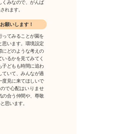
しくみなので、がんば
映されます。
お願いします！
行ってみることが園を
と思います。環境設定
際にどのような考えの
ているかを見てみてく
も子どもも時間に追わ
していて、みんなが過
一度見に来てほしいで
なので心配はいりませ
気の合う仲間や、尊敬
いと思います。