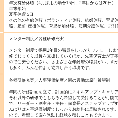
年次有給休暇（4月採用の場合15日、2年目からは20日）
年末年始
夏季休暇 5日
その他の有給休暇（ボランティア休暇、結婚休暇、育児
暇、産前･産後休暇、育児参加休暇、短期介護休暇、忌引
メンター制度／各種研修充実
メンター制度で採用1年目の職員をしっかりフォローしま
修でじっくり成長を支援していくほか、先輩保育士が丁
のでご安心ください。さまざまな年齢層の職員がいます
も多く、みんな仲よく協力し合う環境です。
各種研修充実／人事評価制度／園の異動は原則希望制
年間の研修計画を立て、計画的にスキルアップ・キャリ
それ以外の研修でももちろん希望して受けることが可能
で、リーダー・副主任・主任・保育長とステップアップ
んばりは人事評価制度でしっかりお給料に反映されます。
ので、希望して園を異動し経験を積むこともできます。