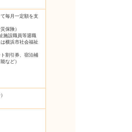
して毎月一定額を支
労災保険）
祉施設職員等退職
たは横浜市社会福祉
ート割引券、宿泊補
可能など）
分）