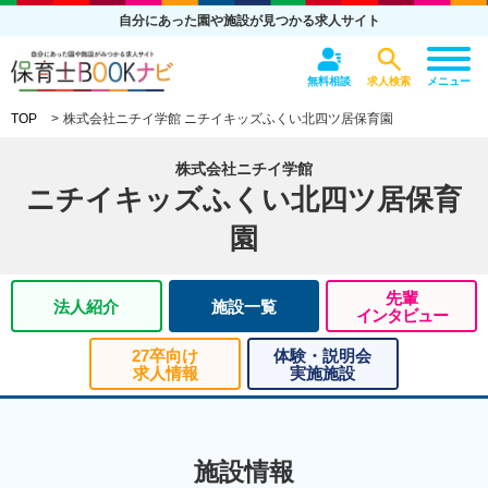
自分にあった園や施設が見つかる求人サイト
無料相談
求人検索
メニュー
TOP
株式会社ニチイ学館 ニチイキッズふくい北四ツ居保育園
株式会社ニチイ学館
ニチイキッズふくい北四ツ居保育
園
先輩
法人紹介
施設一覧
インタビュー
27卒向け
体験・説明会
求人情報
実施施設
施設情報