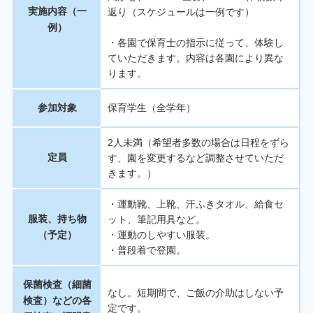
実施内容（一
返り（スケジュールは一例です）
例）
・各園で保育士の指示に従って、体験し
ていただきます。内容は各園により異な
ります。
参加対象
保育学生（全学年）
2人未満（希望者多数の場合は日程をずら
定員
す、園を変更するなど調整させていただ
きます。）
・運動靴、上靴、汗ふきタオル、給食セ
服装、持ち物
ット、筆記用具など。
（予定）
・運動のしやすい服装。
・普段着で登園。
保菌検査（細菌
なし。短期間で、ご飯の介助はしない予
検査）などの各
定です。