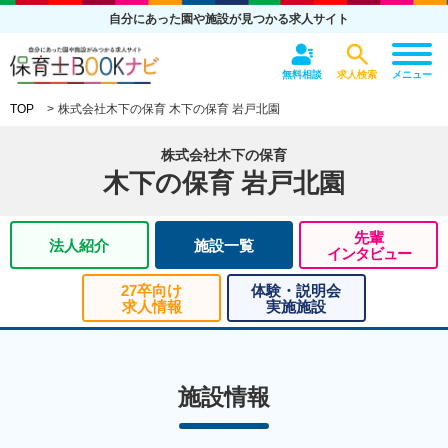
自分にあった園や施設が見つかる求人サイト
無料相談
求人検索
メニュー
TOP
株式会社木下の保育 木下の保育 岩戸北園
株式会社木下の保育
木下の保育 岩戸北園
先輩
法人紹介
施設一覧
インタビュー
27卒向け
体験・説明会
求人情報
実施施設
施設情報