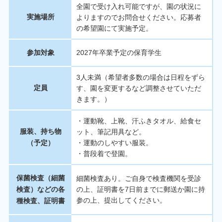
全園で受け入れ可能ですが、園の状況に
実施場所
よりますのでお問合せください。応募者
の希望園にて実施予定。
参加対象
2027年卒業予定の保育学生
3人未満（希望者多数の場合は日程をずら
定員
す、園を変更するなど調整させていただ
きます。）
・運動靴、上靴、汗ふきタオル、給食セ
服装、持ち物
ット、筆記用具など。
（予定）
・運動のしやすい服装。
・普段着で登園。
保菌検査（細菌
細菌検査あり。ご自身で検査機関を受診
検査）などの各
の上、証明書を7日前までに郵送か園に持
参の上、提出してください。
種検査、証明書