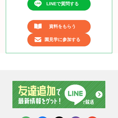
LINEで質問する
資料をもらう
園見学に参加する
友達追