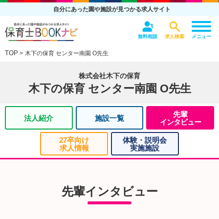
自分にあった園や施設が見つかる求人サイト
無料相談
求人検索
メニュー
TOP
木下の保育 センター南園 O先生
株式会社木下の保育
木下の保育 センター南園 O先生
先輩
法人紹介
施設一覧
インタビュー
27卒向け
体験・説明会
求人情報
実施施設
先輩インタビュー