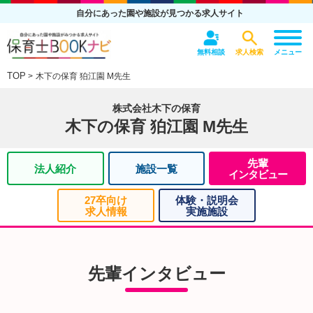
自分にあった園や施設が見つかる求人サイト
無料相談
求人検索
メニュー
TOP
木下の保育 狛江園 M先生
株式会社木下の保育
木下の保育 狛江園 M先生
先輩
法人紹介
施設一覧
インタビュー
27卒向け
体験・説明会
求人情報
実施施設
先輩インタビュー