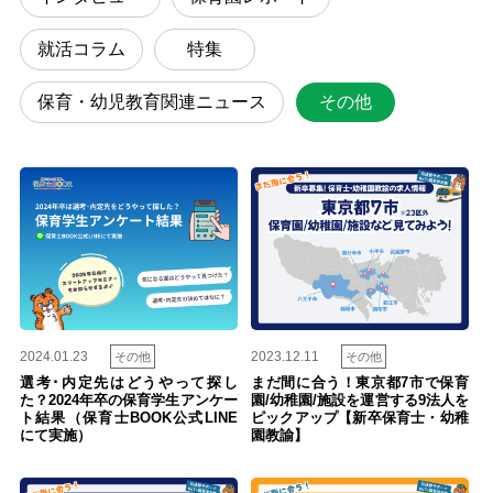
就活コラム
特集
保育・幼児教育関連ニュース
その他
2024.01.23
2023.12.11
その他
その他
選考･内定先はどうやって探し
まだ間に合う！東京都7市で保育
た？2024年卒の保育学生アンケー
園/幼稚園/施設を運営する9法人を
ト結果（保育士BOOK公式LINE
ピックアップ【新卒保育士・幼稚
にて実施）
園教諭】