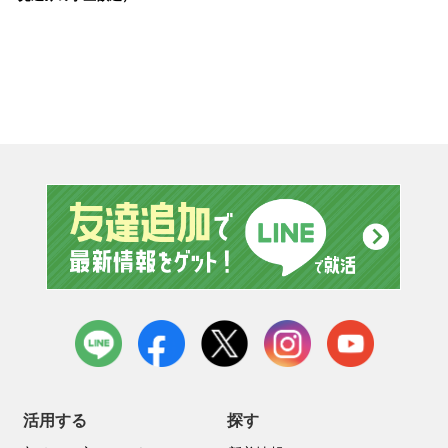
友達追
LINE
facebook
X
instagram
youtube
活用する
探す