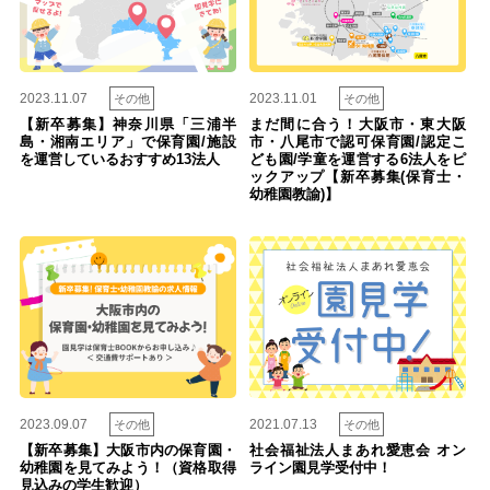
2023.11.07
2023.11.01
その他
その他
【新卒募集】神奈川県「三浦半
まだ間に合う！大阪市・東大阪
島・湘南エリア」で保育園/施設
市・八尾市で認可保育園/認定こ
を運営しているおすすめ13法人
ども園/学童を運営する6法人をピ
ックアップ【新卒募集(保育士・
幼稚園教諭)】
2023.09.07
2021.07.13
その他
その他
【新卒募集】大阪市内の保育園・
社会福祉法人まあれ愛恵会 オン
幼稚園を見てみよう！（資格取得
ライン園見学受付中！
見込みの学生歓迎）