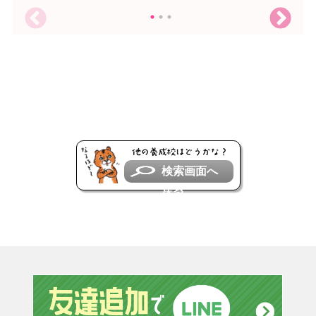
検索画面へ
戻る
友達追