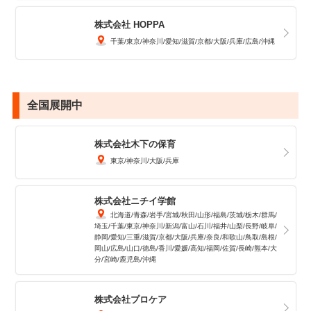
株式会社 HOPPA
千葉
東京
神奈川
愛知
滋賀
京都
大阪
兵庫
広島
沖縄
全国展開中
株式会社木下の保育
東京
神奈川
大阪
兵庫
株式会社ニチイ学館
北海道
青森
岩手
宮城
秋田
山形
福島
茨城
栃木
群馬
埼玉
千葉
東京
神奈川
新潟
富山
石川
福井
山梨
長野
岐阜
静岡
愛知
三重
滋賀
京都
大阪
兵庫
奈良
和歌山
鳥取
島根
岡山
広島
山口
徳島
香川
愛媛
高知
福岡
佐賀
長崎
熊本
大
分
宮崎
鹿児島
沖縄
株式会社プロケア