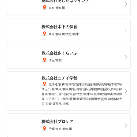
株式会社あしたばマインド
東京
神奈川
株式会社木下の保育
東京
神奈川
大阪
兵庫
株式会社さくらいふ
埼玉
東京
株式会社ニチイ学館
北海道
青森
岩手
宮城
秋田
山形
福島
茨城
栃木
群馬
埼玉
千葉
東京
神奈川
新潟
富山
石川
福井
山梨
長野
岐阜
静岡
愛知
三重
滋賀
京都
大阪
兵庫
奈良
和歌山
鳥取
島根
岡山
広島
山口
徳島
香川
愛媛
高知
福岡
佐賀
長崎
熊本
大
分
宮崎
鹿児島
沖縄
株式会社プロケア
千葉
東京
神奈川