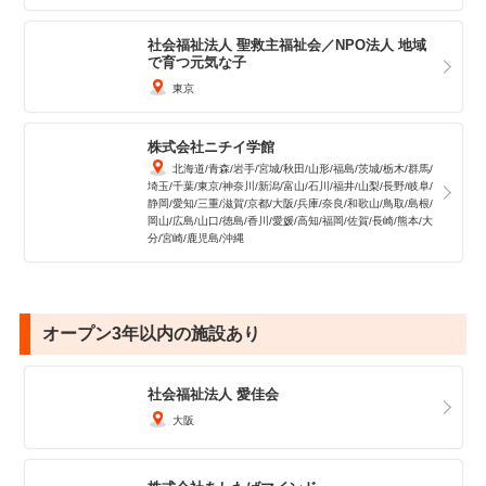
社会福祉法人 聖救主福祉会／NPO法人 地域
で育つ元気な子
東京
株式会社ニチイ学館
北海道
青森
岩手
宮城
秋田
山形
福島
茨城
栃木
群馬
埼玉
千葉
東京
神奈川
新潟
富山
石川
福井
山梨
長野
岐阜
静岡
愛知
三重
滋賀
京都
大阪
兵庫
奈良
和歌山
鳥取
島根
岡山
広島
山口
徳島
香川
愛媛
高知
福岡
佐賀
長崎
熊本
大
分
宮崎
鹿児島
沖縄
オープン3年以内の施設あり
社会福祉法人 愛佳会
大阪