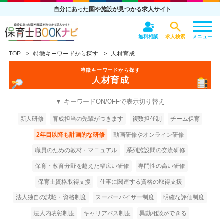
自分にあった園や施設が見つかる求人サイト
無料相談
求人検索
メニュー
TOP
特徴キーワードから探す
人材育成
特徴キーワードから探す
人材育成
▼ キーワードON/OFFで表示切り替え
新人研修
育成担当の先輩がつきます
複数担任制
チーム保育
2年目以降も計画的な研修
動画研修やオンライン研修
職員のための教材・マニュアル
系列施設間の交流研修
保育・教育分野を越えた幅広い研修
専門性の高い研修
保育士資格取得支援
仕事に関連する資格の取得支援
法人独自の試験・資格制度
スーパーバイザー制度
明確な評価制度
法人内表彰制度
キャリアパス制度
異動相談ができる