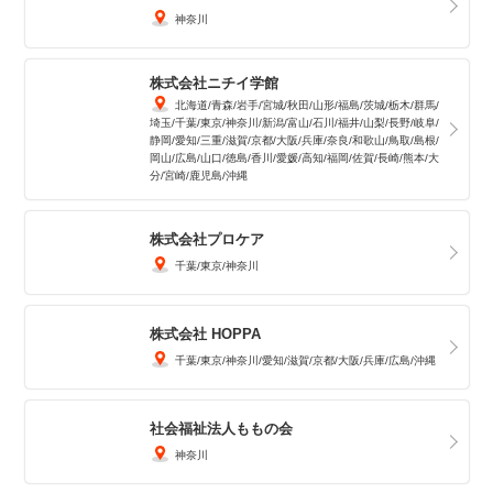
神奈川
株式会社ニチイ学館
北海道
青森
岩手
宮城
秋田
山形
福島
茨城
栃木
群馬
埼玉
千葉
東京
神奈川
新潟
富山
石川
福井
山梨
長野
岐阜
静岡
愛知
三重
滋賀
京都
大阪
兵庫
奈良
和歌山
鳥取
島根
岡山
広島
山口
徳島
香川
愛媛
高知
福岡
佐賀
長崎
熊本
大
分
宮崎
鹿児島
沖縄
株式会社プロケア
千葉
東京
神奈川
株式会社 HOPPA
千葉
東京
神奈川
愛知
滋賀
京都
大阪
兵庫
広島
沖縄
社会福祉法人ももの会
神奈川