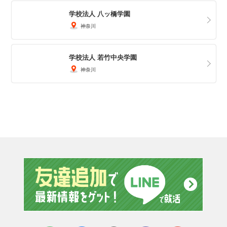
学校法人 八ッ橋学園
神奈川
学校法人 若竹中央学園
神奈川
友達追